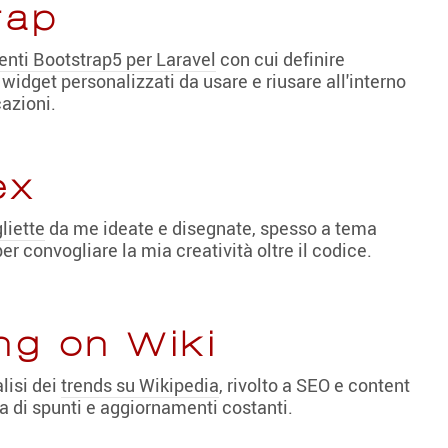
rap
enti Bootstrap5 per Laravel
con cui definire
idget personalizzati da usare e riusare all'interno
cazioni.
ex
liette
da me ideate e disegnate, spesso a tema
r convogliare la mia creatività oltre il codice.
ng on Wiki
lisi dei
trends su Wikipedia
, rivolto a SEO e content
ca di spunti e aggiornamenti costanti.