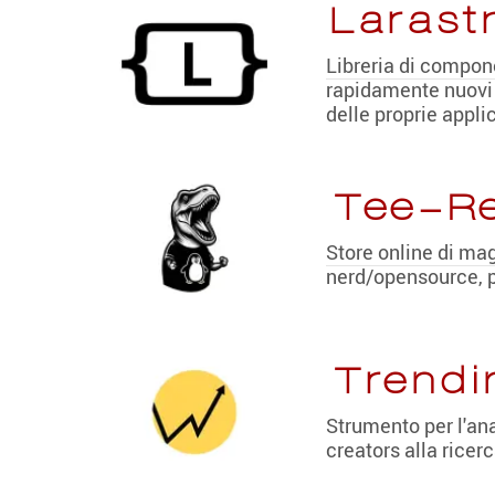
Larast
Libreria di compon
rapidamente nuovi w
delle proprie appli
Tee-R
Store online di mag
nerd/opensource, pe
Trendi
Strumento per l'ana
creators alla ricer